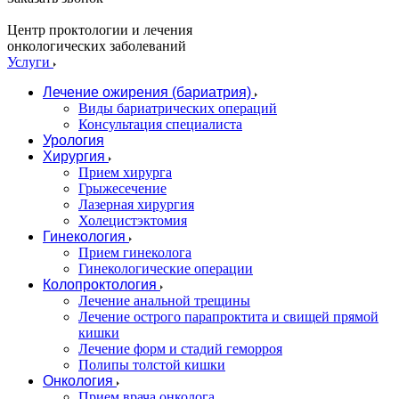
Центр проктологии и лечения
онкологических заболеваний
Услуги
Лечение ожирения (бариатрия)
Виды бариатрических операций
Консультация специалиста
Урология
Хирургия
Прием хирурга
Грыжесечение
Лазерная хирургия
Холецистэктомия
Гинекология
Прием гинеколога
Гинекологические операции
Колопроктология
Лечение анальной трещины
Лечение острого парапроктита и свищей прямой
кишки
Лечение форм и стадий геморроя
Полипы толстой кишки
Онкология
Прием врача онколога