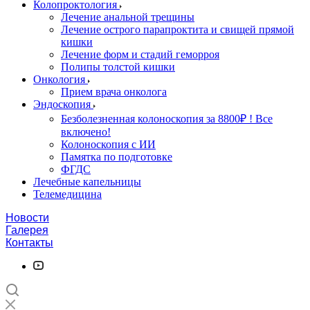
Колопроктология
Лечение анальной трещины
Лечение острого парапроктита и свищей прямой
кишки
Лечение форм и стадий геморроя
Полипы толстой кишки
Онкология
Прием врача онколога
Эндоскопия
Безболезненная колоноскопия за 8800₽ ! Все
включено!
Колоноскопия с ИИ
Памятка по подготовке
ФГДС
Лечебные капельницы
Телемедицина
Новости
Галерея
Контакты