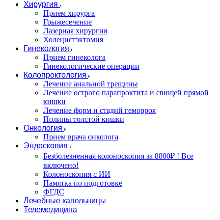
Хирургия
Прием хирурга
Грыжесечение
Лазерная хирургия
Холецистэктомия
Гинекология
Прием гинеколога
Гинекологические операции
Колопроктология
Лечение анальной трещины
Лечение острого парапроктита и свищей прямой
кишки
Лечение форм и стадий геморроя
Полипы толстой кишки
Онкология
Прием врача онколога
Эндоскопия
Безболезненная колоноскопия за 8800₽ ! Все
включено!
Колоноскопия с ИИ
Памятка по подготовке
ФГДС
Лечебные капельницы
Телемедицина