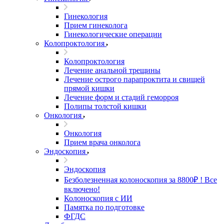
Гинекология
Прием гинеколога
Гинекологические операции
Колопроктология
Колопроктология
Лечение анальной трещины
Лечение острого парапроктита и свищей
прямой кишки
Лечение форм и стадий геморроя
Полипы толстой кишки
Онкология
Онкология
Прием врача онколога
Эндоскопия
Эндоскопия
Безболезненная колоноскопия за 8800₽ ! Все
включено!
Колоноскопия с ИИ
Памятка по подготовке
ФГДС