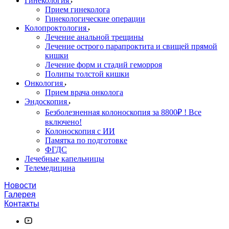
Гинекология
Прием гинеколога
Гинекологические операции
Колопроктология
Лечение анальной трещины
Лечение острого парапроктита и свищей прямой
кишки
Лечение форм и стадий геморроя
Полипы толстой кишки
Онкология
Прием врача онколога
Эндоскопия
Безболезненная колоноскопия за 8800₽ ! Все
включено!
Колоноскопия с ИИ
Памятка по подготовке
ФГДС
Лечебные капельницы
Телемедицина
Новости
Галерея
Контакты