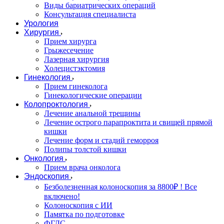
Виды бариатрических операций
Консультация специалиста
Урология
Хирургия
Прием хирурга
Грыжесечение
Лазерная хирургия
Холецистэктомия
Гинекология
Прием гинеколога
Гинекологические операции
Колопроктология
Лечение анальной трещины
Лечение острого парапроктита и свищей прямой
кишки
Лечение форм и стадий геморроя
Полипы толстой кишки
Онкология
Прием врача онколога
Эндоскопия
Безболезненная колоноскопия за 8800₽ ! Все
включено!
Колоноскопия с ИИ
Памятка по подготовке
ФГДС