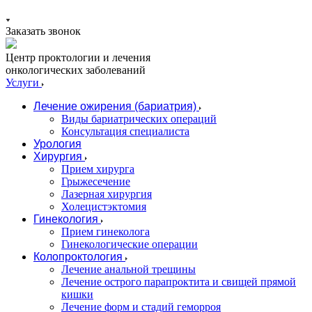
Заказать звонок
Центр проктологии и лечения
онкологических заболеваний
Услуги
Лечение ожирения (бариатрия)
Виды бариатрических операций
Консультация специалиста
Урология
Хирургия
Прием хирурга
Грыжесечение
Лазерная хирургия
Холецистэктомия
Гинекология
Прием гинеколога
Гинекологические операции
Колопроктология
Лечение анальной трещины
Лечение острого парапроктита и свищей прямой
кишки
Лечение форм и стадий геморроя