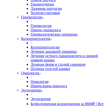
Грыжесечение
Лазерная хирургия
Холецистэктомия
Гинекология
Гинекология
Прием гинеколога
Гинекологические операции
Колопроктология
Колопроктология
Лечение анальной трещины
Лечение острого парапроктита и свищей
прямой кишки
Лечение форм и стадий геморроя
Полипы толстой кишки
Онкология
Онкология
Прием врача онколога
Эндоскопия
Эндоскопия
Безболезненная колоноскопия за 8800₽ ! Все