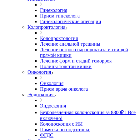
Гинекология
Прием гинеколога
Гинекологические операции
Колопроктология
Колопроктология
Лечение анальной трещины
Лечение острого парапроктита и свищей
прямой кишки
Лечение форм и стадий геморроя
Полипы толстой кишки
Онкология
Онкология
Прием врача онколога
Эндоскопия
Эндоскопия
Безболезненная колоноскопия за 8800₽ ! Все
включено!
Колоноскопия с ИИ
Памятка по подготовке
ФГДС