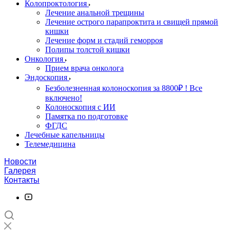
Колопроктология
Лечение анальной трещины
Лечение острого парапроктита и свищей прямой
кишки
Лечение форм и стадий геморроя
Полипы толстой кишки
Онкология
Прием врача онколога
Эндоскопия
Безболезненная колоноскопия за 8800₽ ! Все
включено!
Колоноскопия с ИИ
Памятка по подготовке
ФГДС
Лечебные капельницы
Телемедицина
Новости
Галерея
Контакты