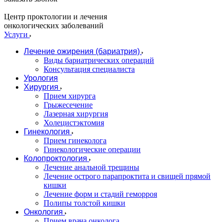
Центр проктологии и лечения
онкологических заболеваний
Услуги
Лечение ожирения (бариатрия)
Виды бариатрических операций
Консультация специалиста
Урология
Хирургия
Прием хирурга
Грыжесечение
Лазерная хирургия
Холецистэктомия
Гинекология
Прием гинеколога
Гинекологические операции
Колопроктология
Лечение анальной трещины
Лечение острого парапроктита и свищей прямой
кишки
Лечение форм и стадий геморроя
Полипы толстой кишки
Онкология
Прием врача онколога