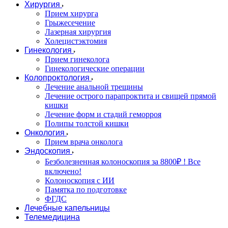
Хирургия
Прием хирурга
Грыжесечение
Лазерная хирургия
Холецистэктомия
Гинекология
Прием гинеколога
Гинекологические операции
Колопроктология
Лечение анальной трещины
Лечение острого парапроктита и свищей прямой
кишки
Лечение форм и стадий геморроя
Полипы толстой кишки
Онкология
Прием врача онколога
Эндоскопия
Безболезненная колоноскопия за 8800₽ ! Все
включено!
Колоноскопия с ИИ
Памятка по подготовке
ФГДС
Лечебные капельницы
Телемедицина