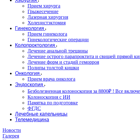
Хирургия
Прием хирурга
Грыжесечение
Лазерная хирургия
Холецистэктомия
Гинекология
Прием гинеколога
Гинекологические операции
Колопроктология
Лечение анальной трещины
Лечение острого парапроктита и свищей прямой к
Лечение форм и стадий геморроя
Полипы толстой кишки
Онкология
Прием врача онколога
Эндоскопия
Безболезненная колоноскопия за 8800₽ ! Все включе
Колоноскопия с ИИ
Памятка по подготовке
ФГДС
Лечебные капельницы
Телемедицина
Новости
Галерея