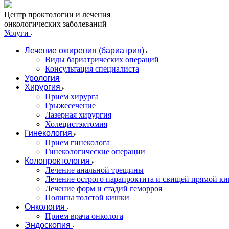
Центр проктологии и лечения
онкологических заболеваний
Услуги
Лечение ожирения (бариатрия)
Виды бариатрических операций
Консультация специалиста
Урология
Хирургия
Прием хирурга
Грыжесечение
Лазерная хирургия
Холецистэктомия
Гинекология
Прием гинеколога
Гинекологические операции
Колопроктология
Лечение анальной трещины
Лечение острого парапроктита и свищей прямой к
Лечение форм и стадий геморроя
Полипы толстой кишки
Онкология
Прием врача онколога
Эндоскопия