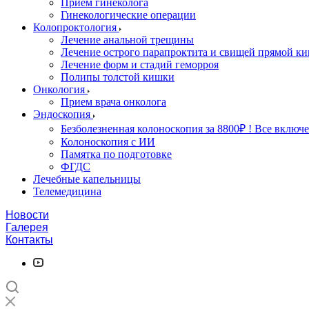
Прием гинеколога
Гинекологические операции
Колопроктология
Лечение анальной трещины
Лечение острого парапроктита и свищей прямой к
Лечение форм и стадий геморроя
Полипы толстой кишки
Онкология
Прием врача онколога
Эндоскопия
Безболезненная колоноскопия за 8800₽ ! Все включе
Колоноскопия с ИИ
Памятка по подготовке
ФГДС
Лечебные капельницы
Телемедицина
Новости
Галерея
Контакты