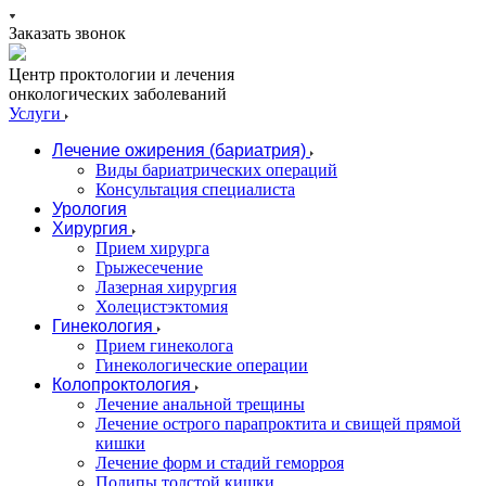
Заказать звонок
Центр проктологии и лечения
онкологических заболеваний
Услуги
Лечение ожирения (бариатрия)
Виды бариатрических операций
Консультация специалиста
Урология
Хирургия
Прием хирурга
Грыжесечение
Лазерная хирургия
Холецистэктомия
Гинекология
Прием гинеколога
Гинекологические операции
Колопроктология
Лечение анальной трещины
Лечение острого парапроктита и свищей прямой
кишки
Лечение форм и стадий геморроя
Полипы толстой кишки