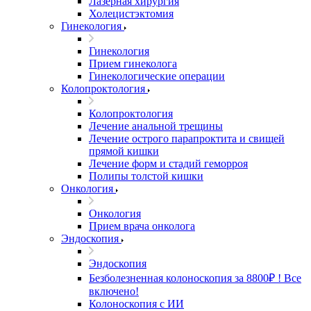
Лазерная хирургия
Холецистэктомия
Гинекология
Гинекология
Прием гинеколога
Гинекологические операции
Колопроктология
Колопроктология
Лечение анальной трещины
Лечение острого парапроктита и свищей
прямой кишки
Лечение форм и стадий геморроя
Полипы толстой кишки
Онкология
Онкология
Прием врача онколога
Эндоскопия
Эндоскопия
Безболезненная колоноскопия за 8800₽ ! Все
включено!
Колоноскопия с ИИ