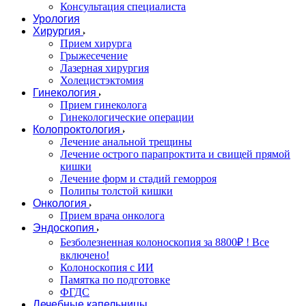
Консультация специалиста
Урология
Хирургия
Прием хирурга
Грыжесечение
Лазерная хирургия
Холецистэктомия
Гинекология
Прием гинеколога
Гинекологические операции
Колопроктология
Лечение анальной трещины
Лечение острого парапроктита и свищей прямой
кишки
Лечение форм и стадий геморроя
Полипы толстой кишки
Онкология
Прием врача онколога
Эндоскопия
Безболезненная колоноскопия за 8800₽ ! Все
включено!
Колоноскопия с ИИ
Памятка по подготовке
ФГДС
Лечебные капельницы