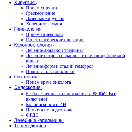
Хирургия
Прием хирурга
Грыжесечение
Лазерная хирургия
Холецистэктомия
Гинекология
Прием гинеколога
Гинекологические операции
Колопроктология
Лечение анальной трещины
Лечение острого парапроктита и свищей прямой
кишки
Лечение форм и стадий геморроя
Полипы толстой кишки
Онкология
Прием врача онколога
Эндоскопия
Безболезненная колоноскопия за 8800₽ ! Все
включено!
Колоноскопия с ИИ
Памятка по подготовке
ФГДС
Лечебные капельницы
Телемедицина