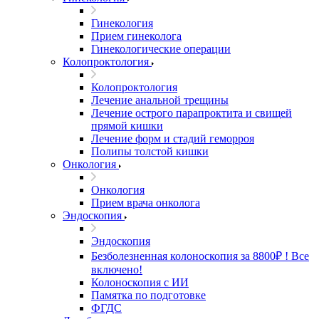
Гинекология
Прием гинеколога
Гинекологические операции
Колопроктология
Колопроктология
Лечение анальной трещины
Лечение острого парапроктита и свищей
прямой кишки
Лечение форм и стадий геморроя
Полипы толстой кишки
Онкология
Онкология
Прием врача онколога
Эндоскопия
Эндоскопия
Безболезненная колоноскопия за 8800₽ ! Все
включено!
Колоноскопия с ИИ
Памятка по подготовке
ФГДС