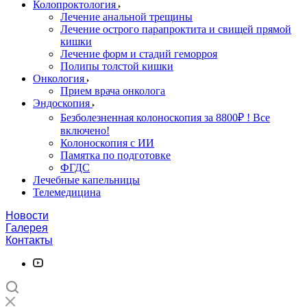
Колопроктология
Лечение анальной трещины
Лечение острого парапроктита и свищей прямой
кишки
Лечение форм и стадий геморроя
Полипы толстой кишки
Онкология
Прием врача онколога
Эндоскопия
Безболезненная колоноскопия за 8800₽ ! Все
включено!
Колоноскопия с ИИ
Памятка по подготовке
ФГДС
Лечебные капельницы
Телемедицина
Новости
Галерея
Контакты