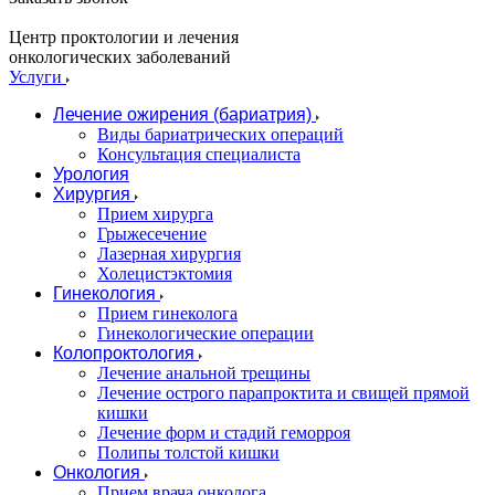
Центр проктологии и лечения
онкологических заболеваний
Услуги
Лечение ожирения (бариатрия)
Виды бариатрических операций
Консультация специалиста
Урология
Хирургия
Прием хирурга
Грыжесечение
Лазерная хирургия
Холецистэктомия
Гинекология
Прием гинеколога
Гинекологические операции
Колопроктология
Лечение анальной трещины
Лечение острого парапроктита и свищей прямой
кишки
Лечение форм и стадий геморроя
Полипы толстой кишки
Онкология
Прием врача онколога